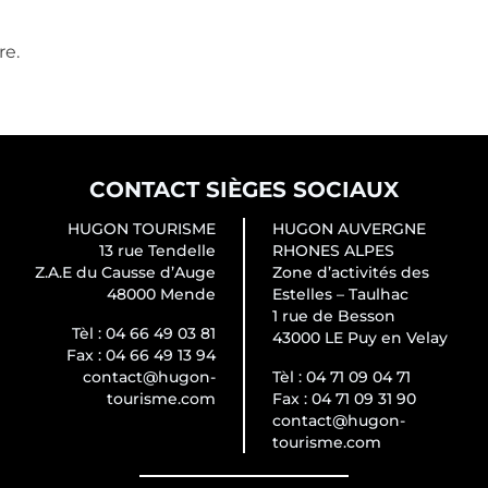
re.
CONTACT SIÈGES SOCIAUX
HUGON TOURISME
HUGON AUVERGNE
13 rue Tendelle
RHONES ALPES
Z.A.E du Causse d’Auge
Zone d’activités des
48000 Mende
Estelles – Taulhac
1 rue de Besson
Tèl :
04 66 49 03 81
43000 LE Puy en Velay
Fax :
04 66 49 13 94
contact@hugon-
Tèl :
04 71 09 04 71
tourisme.com
Fax :
04 71 09 31 90
contact@hugon-
tourisme.com