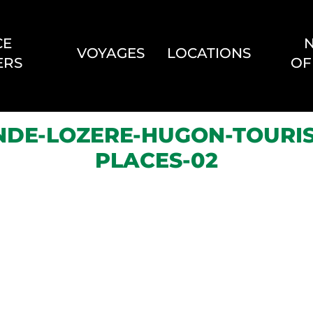
CE
VOYAGES
LOCATIONS
ERS
OF
DE-LOZERE-HUGON-TOURIS
PLACES-02