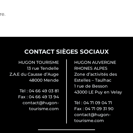
re.
CONTACT SIÈGES SOCIAUX
HUGON TOURISME
HUGON AUVERGNE
13 rue Tendelle
RHONES ALPES
Z.A.E du Causse d’Auge
Zone d’activités des
48000 Mende
Estelles – Taulhac
1 rue de Besson
Tèl :
04 66 49 03 81
43000 LE Puy en Velay
Fax :
04 66 49 13 94
contact@hugon-
Tèl :
04 71 09 04 71
tourisme.com
Fax :
04 71 09 31 90
contact@hugon-
tourisme.com