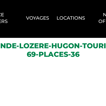
CE
VOYAGES
LOCATIONS
ERS
OF
NDE-LOZERE-HUGON-TOURI
69-PLACES-36